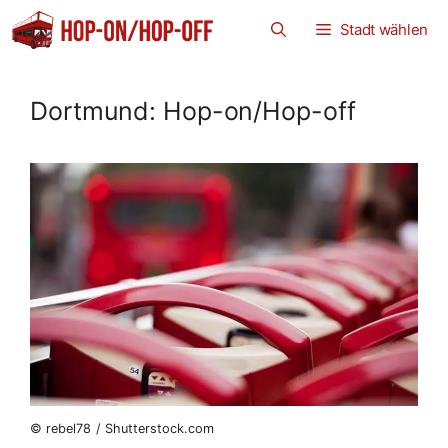
Zum
Stadt wählen
Inhalt
springen
Dortmund: Hop-on/Hop-off
© rebel78 / Shutterstock.com