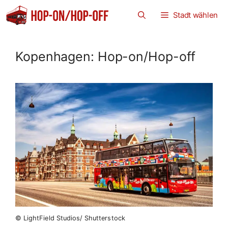
Zum
Stadt wählen
Inhalt
springen
Kopenhagen: Hop-on/Hop-off
© LightField Studios/ Shutterstock