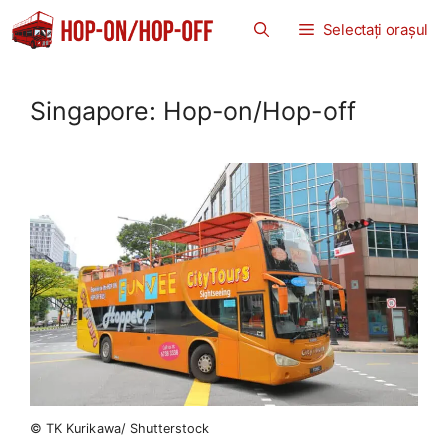
Sari
Selectați orașul
la
conținut
Singapore: Hop-on/Hop-off
© TK Kurikawa/ Shutterstock