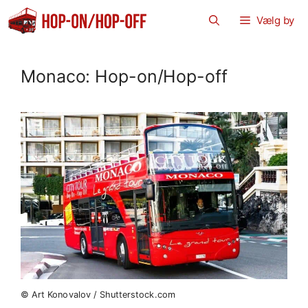
Hop
Vælg by
til
indhold
Monaco: Hop-on/Hop-off
© Art Konovalov / Shutterstock.com