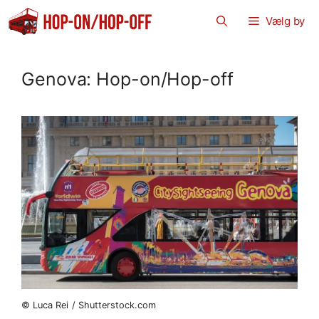
Hop
Vælg by
til
indhold
Genova: Hop-on/Hop-off
© Luca Rei / Shutterstock.com