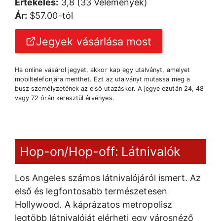
Értékelés:
3,8 (33 Vélemények)
Ár:
$57.00-tól
Jegyek vásárlása most
Ha online vásárol jegyet, akkor kap egy utalványt, amelyet
mobiltelefonjára menthet. Ezt az utalványt mutassa meg a
busz személyzetének az első utazáskor. A jegye ezután 24, 48
vagy 72 órán keresztül érvényes.
Hop-on/Hop-off: Látnivalók
Los Angeles számos látnivalójáról ismert. Az
első és legfontosabb természetesen
Hollywood. A káprázatos metropolisz
legtöbb látnivalóját elérheti egy városnéző