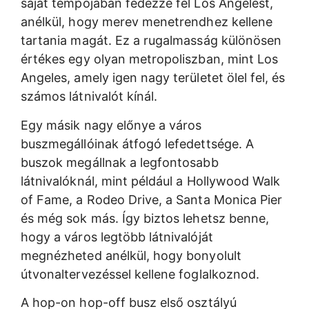
saját tempójában fedezze fel Los Angelest,
anélkül, hogy merev menetrendhez kellene
tartania magát. Ez a rugalmasság különösen
értékes egy olyan metropoliszban, mint Los
Angeles, amely igen nagy területet ölel fel, és
számos látnivalót kínál.
Egy másik nagy előnye a város
buszmegállóinak átfogó lefedettsége. A
buszok megállnak a legfontosabb
látnivalóknál, mint például a Hollywood Walk
of Fame, a Rodeo Drive, a Santa Monica Pier
és még sok más. Így biztos lehetsz benne,
hogy a város legtöbb látnivalóját
megnézheted anélkül, hogy bonyolult
útvonaltervezéssel kellene foglalkoznod.
A hop-on hop-off busz első osztályú