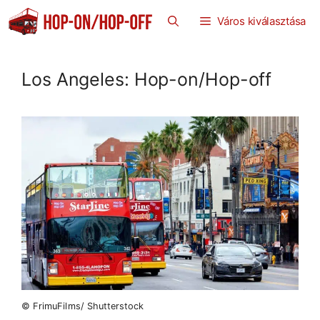
Kilépés
Város kiválasztása
a
tartalomba
Los Angeles: Hop-on/Hop-off
© FrimuFilms/ Shutterstock