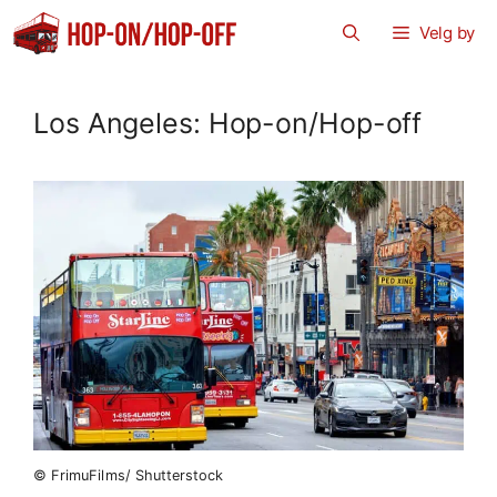
Hopp
Velg by
til
innhold
Los Angeles: Hop-on/Hop-off
© FrimuFilms/ Shutterstock