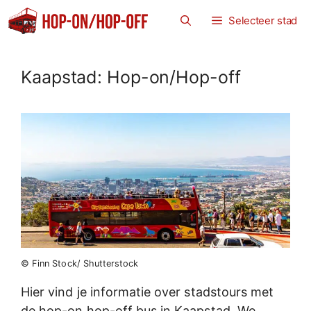
Ga
Selecteer stad
naar
de
inhoud
Kaapstad: Hop-on/Hop-off
© Finn Stock/ Shutterstock
Hier vind je informatie over stadstours met
de hop-on hop-off bus in Kaapstad. We