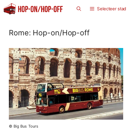
Ga
Selecteer stad
naar
de
inhoud
Rome: Hop-on/Hop-off
© Big Bus Tours