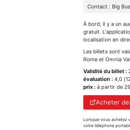
Contact : Big Bu
À bord, il y a un a
gratuit. L'applicat
localisation en dir
Les billets sont va
Rome et Omnia Va
Validité du billet :
2
évaluation :
4,0 (1
prix :
à partir de 2
Acheter des
Lorsque vous achetez vo
votre téléphone portab