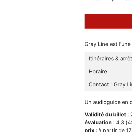
Gray Line est l'un
Itinéraires & arrê
Horaire
Contact : Gray L
Un audioguide en do
Validité du billet :
2
évaluation :
4,3 (4
prix :
à partir de 1