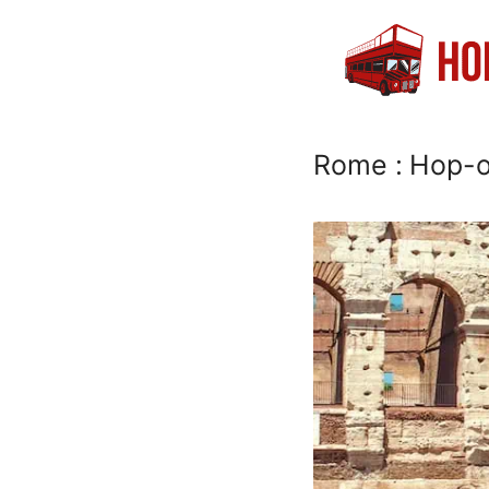
Aller
au
contenu
Rome : Hop-o