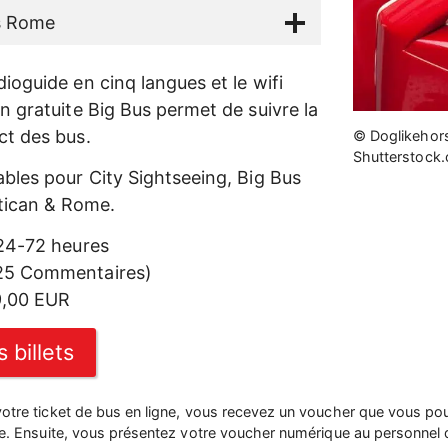
s Rome
udioguide en cinq langues et le wifi
ion gratuite Big Bus permet de suivre la
ect des bus.
© Doglikehors
Shutterstock
lables pour City Sightseeing, Big Bus
tican & Rome.
4-72 heures
25 Commentaires)
9,00 EUR
 billets
tre ticket de bus en ligne, vous recevez un voucher que vous pou
le. Ensuite, vous présentez votre voucher numérique au personnel