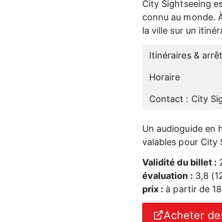
City Sightseeing es
connu au monde. À 
la ville sur un itin
Itinéraires & arrê
Horaire
Contact : City S
Un audioguide en hu
valables pour City
Validité du billet :
2
évaluation :
3,8 (1
prix :
à partir de 1
Acheter des