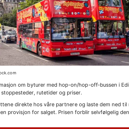
stock.com
rmasjon om byturer med hop-on/hop-off-bussen i Edi
stoppesteder, rutetider og priser.
lettene direkte hos våre partnere og laste dem ned ti
iten provisjon for salget. Prisen forblir selvfølgelig 