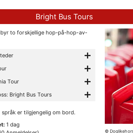
Bright Bus Tours
lbyr to forskjellige hop-på-hop-av-
teder
our
nia Tour
ss: Bright Bus Tours
 språk er tilgjengelig om bord.
t:
1 dag
© Doglikehors
60 Anmeldelser)