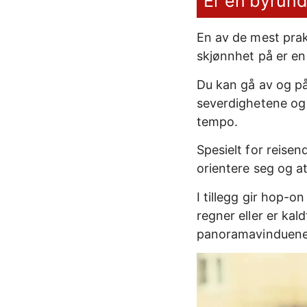
Er en byrund
En av de mest prak
skjønnhet på er e
Du kan gå av og p
severdighetene og 
tempo.
Spesielt for reisen
orientere seg og at
I tillegg gir hop-o
regner eller er kal
panoramavinduene 