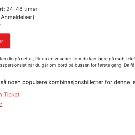
t:
24-48 timer
 Anmeldelser)
R
er
ten din på nettet, får du en voucher som du kan lagre på mobiltelef
usspersonalet når du går om bord på bussen for første gang. Da får
så noen populære kombinasjonsbilletter for denne l
h Ticket
er