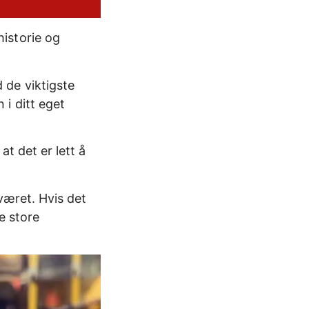
istorie og
 de viktigste
i ditt eget
at det er lett å
 været. Hvis det
e store