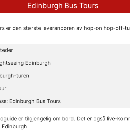
Edinburgh Bus Tours
s er den største leverandøren av hop-on hop-off-tu
teder
Sightseeing Edinburgh
nburgh-turen
our
ss: Edinburgh Bus Tours
dioguide er tilgjengelig om bord. Det er også live-ko
l Edinburgh.