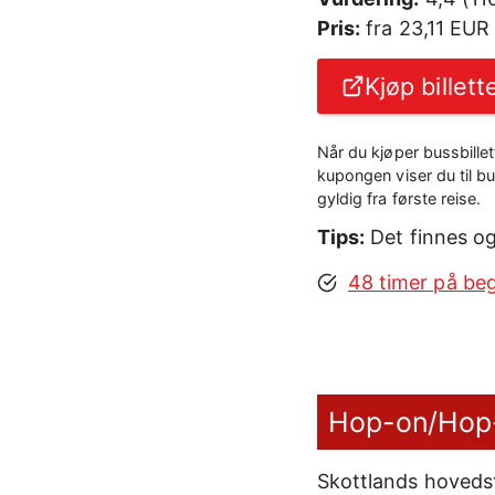
Pris:
fra 23,11 EUR
Kjøp billett
Når du kjøper bussbillet
kupongen viser du til b
gyldig fra første reise.
Tips:
Det finnes og
48 timer på beg
Hop-on/Hop-o
Skottlands hoveds