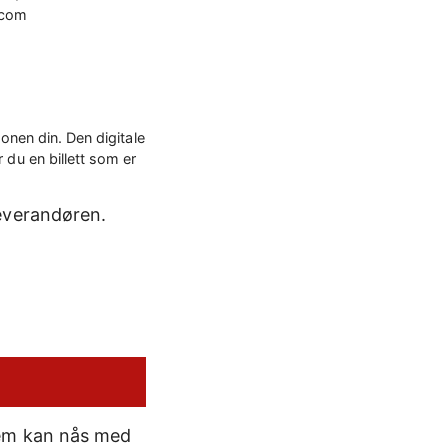
.com
onen din. Den digitale
 du en billett som er
everandøren.
dem kan nås med