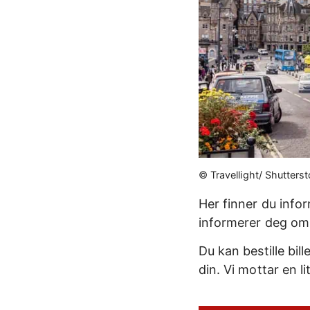
© Travellight/ Shutter
Her finner du info
informerer deg om 
Du kan bestille bil
din. Vi mottar en l