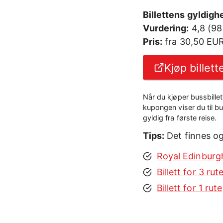
Billettens gyldighe
Vurdering:
4,8 (98
Pris:
fra 30,50 EU
Kjøp billett
Når du kjøper bussbillet
kupongen viser du til b
gyldig fra første reise.
Tips:
Det finnes og
Royal Edinburg
Billett for 3 rut
Billett for 1 rute