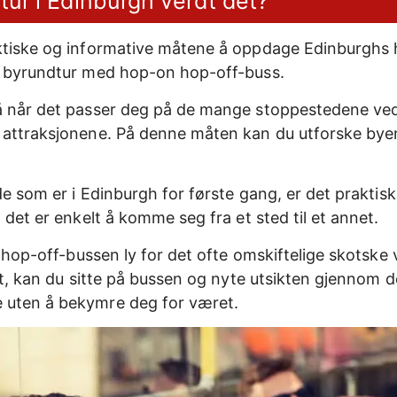
tur i Edinburgh verdt det?
tiske og informative måtene å oppdage Edinburghs h
n byrundtur med hop-on hop-off-buss.
å når det passer deg på de mange stoppestedene ved
attraksjonene. På denne måten kan du utforske byen 
de som er i Edinburgh for første gang, er det praktisk 
 det er enkelt å komme seg fra et sted til et annet.
n hop-off-bussen ly for det ofte omskiftelige skotske
dt, kan du sitte på bussen og nyte utsikten gjennom d
uten å bekymre deg for været.