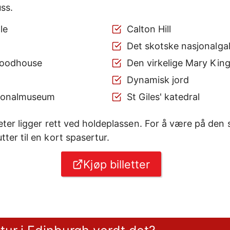
ss.
le
Calton Hill
Det skotske nasjonalgal
roodhouse
Den virkelige Mary King
Dynamisk jord
sjonalmuseum
St Giles' katedral
eter ligger rett ved holdeplassen. For å være på den 
ter til en kort spasertur.
Kjøp billetter