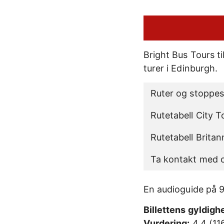
Bright Bus Tours ti
turer i Edinburgh.
Ruter og stoppes
Rutetabell City T
Rutetabell Britan
Ta kontakt med o
En audioguide på 9
Billettens gyldighe
Vurdering:
4,4 (11