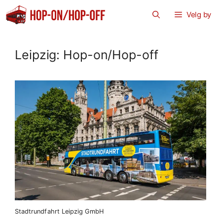
Hopp
Velg by
til
innhold
Leipzig: Hop-on/Hop-off
Stadtrundfahrt Leipzig GmbH