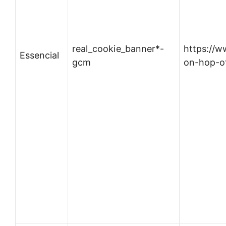
real_cookie_banner*-
https://
Essencial
gcm
on-hop-of