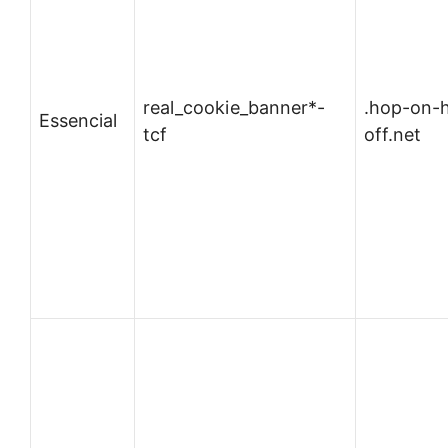
real_cookie_banner*-
.hop-on-
Essencial
tcf
off.net