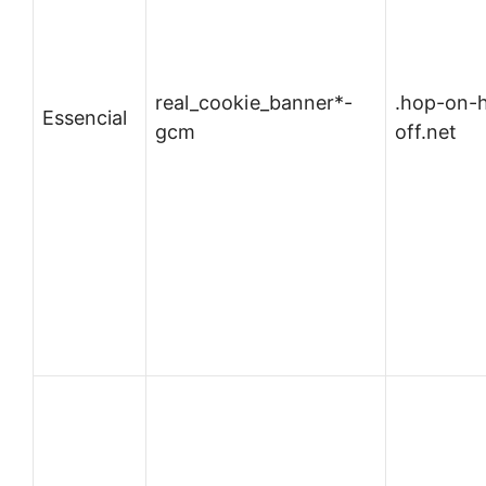
real_cookie_banner*-
.hop-on-
Essencial
gcm
off.net