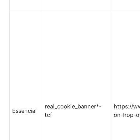
real_cookie_banner*-
https://
Essencial
tcf
on-hop-of