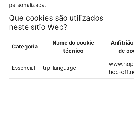
personalizada.
Que cookies são utilizados
neste sítio Web?
Nome do cookie
Anfitriã
Categoria
técnico
de co
www.hop
Essencial
trp_language
hop-off.n