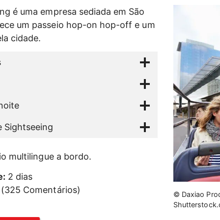
eing é uma empresa sediada em São
rece um passeio hop-on hop-off e um
la cidade.
s
noite
e Sightseeing
o multilingue a bordo.
e:
2 dias
 (325 Comentários)
© Daxiao Pro
Shutterstock