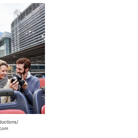
ductions/
.com