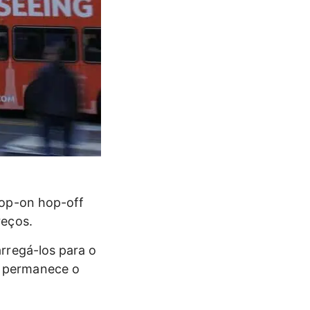
hop-on hop-off
reços.
rregá-los para o
o permanece o