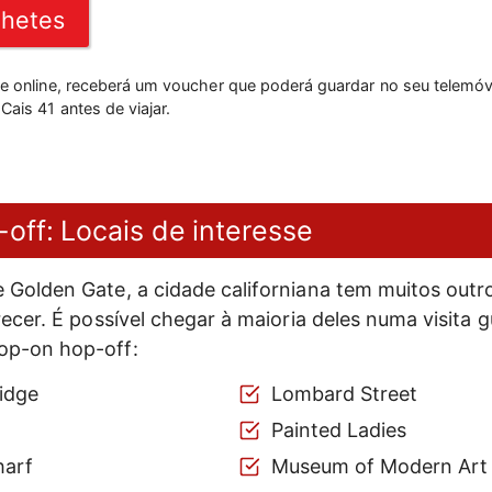
lhetes
te online, receberá um voucher que poderá guardar no seu telemóv
Cais 41 antes de viajar.
ff: Locais de interesse
 Golden Gate, a cidade californiana tem muitos outr
recer. É possível chegar à maioria deles numa visita 
op-on hop-off:
idge
Lombard Street
Painted Ladies
harf
Museum of Modern Art