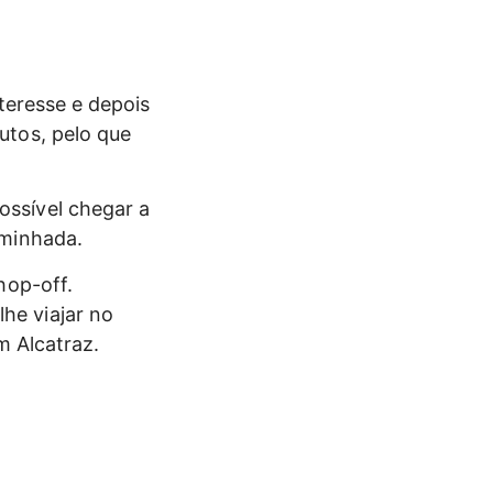
teresse e depois
utos, pelo que
ssível chegar a
aminhada.
hop-off.
he viajar no
m Alcatraz.