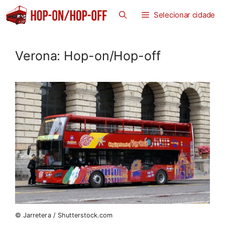
Saltar
Selecionar cidade
para
o
conteúdo
Verona: Hop-on/Hop-off
© Jarretera / Shutterstock.com