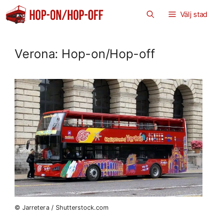
Hoppa
Välj stad
till
innehåll
Verona: Hop-on/Hop-off
© Jarretera / Shutterstock.com