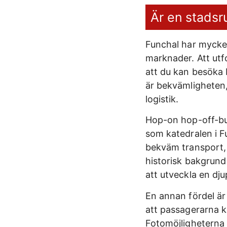
Är en stadsr
Funchal har mycket
marknader. Att ut
att du kan besöka 
är bekvämligheten,
logistik.
Hop-on hop-off-buss
som katedralen i F
bekväm transport, 
historisk bakgrund 
att utveckla en dju
En annan fördel ä
att passagerarna ka
Fotomöjligheterna 