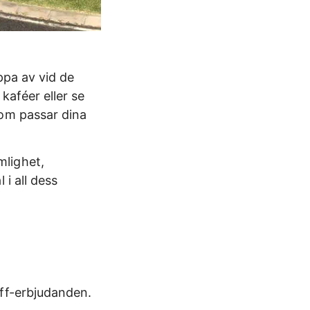
ppa av vid de
 kaféer eller se
som passar dina
mlighet,
i all dess
ff-erbjudanden.