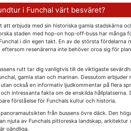
undtur i Funchal värt besväret?
 att erbjuda med sin historiska gamla stadskärna och
forska staden med hop-on hop-off-buss har många fö
Funchal i din egen takt. En av de största fördelarna
 eftersom resenärerna inte behöver oroa sig för pla
ens rutt tar dig vanligtvis till de viktigaste sevärdh
unchal, gamla stan och marinan. Dessutom erbjuder r
utan också en informativ ljudkommentar på flera sp
och intressanta fakta om de enskilda hållplatserna. De
pare förståelse för Funchals kultur och historia.
r panoramautsikten från bussens övre däck. Den höga
n njuta av Funchals pittoreska landskap, arkitektur o
är oändliga.