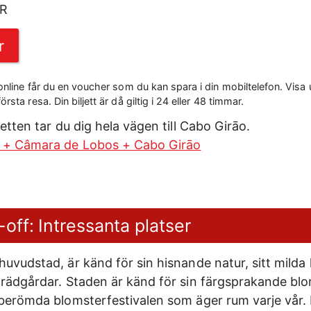
UR
r
 online får du en voucher som du kan spara i din mobiltelefon. Visa
sta resa. Din biljett är då giltig i 24 eller 48 timmar.
etten tar du dig hela vägen till Cabo Girāo.
 + Câmara de Lobos + Cabo Girāo
ff: Intressanta platser
uvudstad, är känd för sin hisnande natur, sitt milda 
trädgårdar. Staden är känd för sin färgsprakande bl
 berömda blomsterfestivalen som äger rum varje vår.