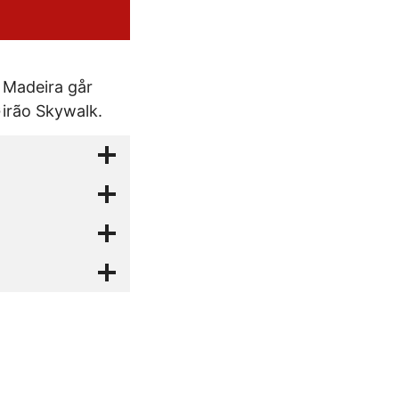
å Madeira går
Girão Skywalk.