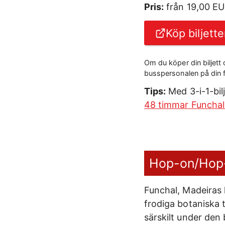
Pris:
från 19,00 E
Köp biljette
Om du köper din biljett
busspersonalen på din för
Tips:
Med 3-i-1-bilj
48 timmar Funchal
Hop-on/Hop-o
Funchal, Madeiras h
frodiga botaniska 
särskilt under den