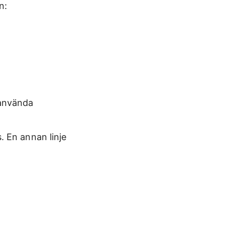
n:
u använda
 En annan linje