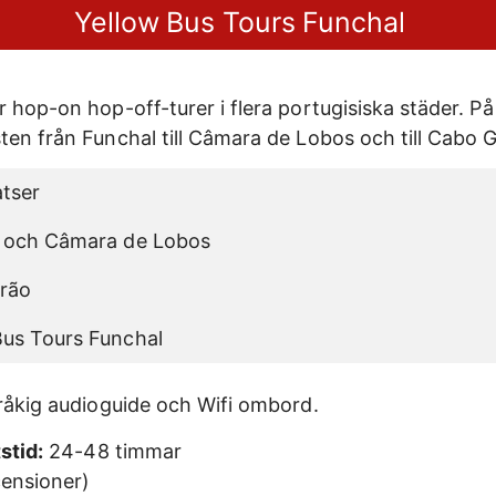
Yellow Bus Tours Funchal
r hop-on hop-off-turer i flera portugisiska städer. P
ten från Funchal till Câmara de Lobos och till Cabo 
atser
l och Câmara de Lobos
irão
Bus Tours Funchal
pråkig audioguide och Wifi ombord.
stid:
24-48 timmar
ensioner)