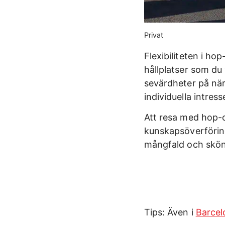
Privat
Flexibiliteten i ho
hållplatser som du 
sevärdheter på när
individuella intres
Att resa med hop-
kunskapsöverföring 
mångfald och skön
Tips: Även i
Barcel