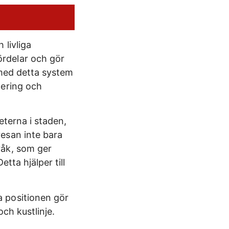
 livliga
rdelar och gör
 med detta system
nering och
eterna i staden,
esan inte bara
råk, som ger
tta hjälper till
 positionen gör
ch kustlinje.