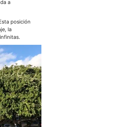
uda a
Esta posición
e, la
nfinitas.