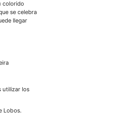
 colorido
 que se celebra
uede llegar
eira
tilizar los
e Lobos.