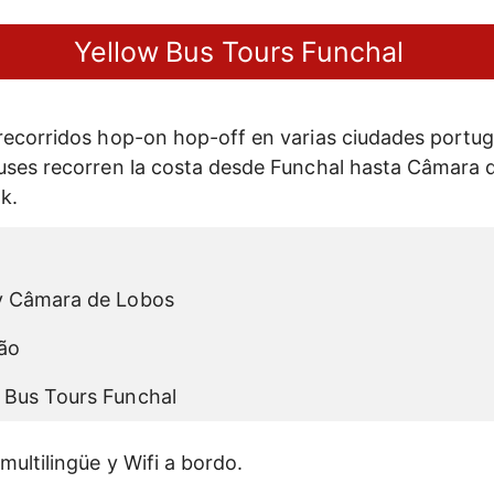
Yellow Bus Tours Funchal
recorridos hop-on hop-off en varias ciudades portu
uses recorren la costa desde Funchal hasta Câmara d
k.
 y Câmara de Lobos
ão
 Bus Tours Funchal
ultilingüe y Wifi a bordo.