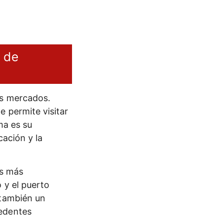
d de
os mercados.
e permite visitar
ma es su
cación y la
és más
 y el puerto
 también un
cedentes