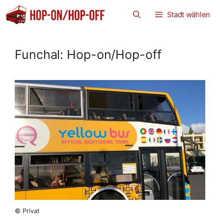
Zum
Stadt wählen
Inhalt
springen
Funchal: Hop-on/Hop-off
© Privat