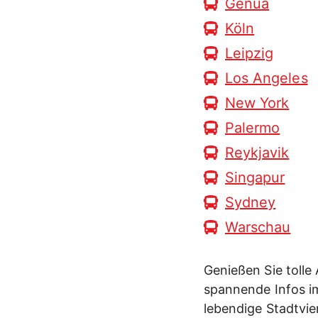
Genua
Köln
Leipzig
Los Angeles
New York
Palermo
Reykjavik
Singapur
Sydney
Warschau
Genießen Sie toll
spannende Infos i
lebendige Stadtvie