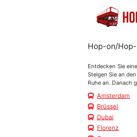
Zum
Inhalt
springen
Hop-on/Hop-o
Entdecken Sie ein
Steigen Sie an den
Ruhe an. Danach g
Amsterdam
Brüssel
Dubai
Florenz