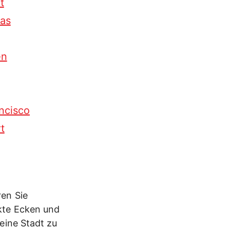
t
as
en
ncisco
t
en Sie
kte Ecken und
eine Stadt zu