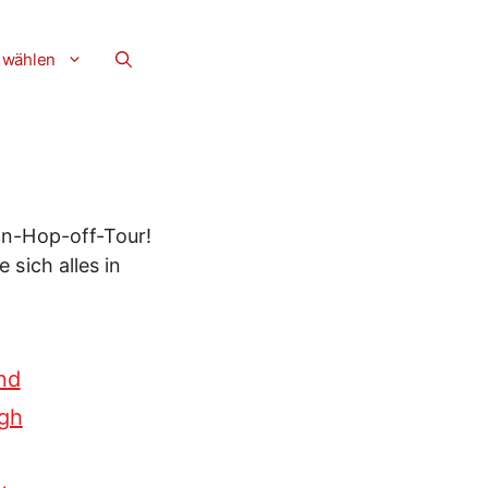
 wählen
on-Hop-off-Tour!
sich alles in
nd
gh