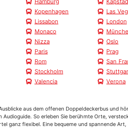
Hamburg
Kapstad
Kopenhagen
Las Veg
Lissabon
London
Monaco
Münch
Nizza
Oslo
Paris
Prag
Rom
San Fra
Stockholm
Stuttgar
Valencia
Verona
e Ausblicke aus dem offenen Doppeldeckerbus und hör
m Audioguide. So erleben Sie berühmte Orte, verstec
rtel ganz flexibel. Eine bequeme und spannende Art, 