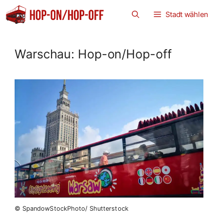
Zum
Stadt wählen
Inhalt
springen
Warschau: Hop-on/Hop-off
© SpandowStockPhoto/ Shutterstock